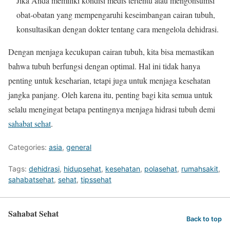
Jika Anda memiliki kondisi medis tertentu atau mengonsumsi
obat-obatan yang mempengaruhi keseimbangan cairan tubuh,
konsultasikan dengan dokter tentang cara mengelola dehidrasi.
Dengan menjaga kecukupan cairan tubuh, kita bisa memastikan
bahwa tubuh berfungsi dengan optimal. Hal ini tidak hanya
penting untuk keseharian, tetapi juga untuk menjaga kesehatan
jangka panjang. Oleh karena itu, penting bagi kita semua untuk
selalu mengingat betapa pentingnya menjaga hidrasi tubuh demi
sahabat sehat
.
Categories:
asia
,
general
Tags:
dehidrasi
,
hidupsehat
,
kesehatan
,
polasehat
,
rumahsakit
,
sahabatsehat
,
sehat
,
tipssehat
Sahabat Sehat
Back to top