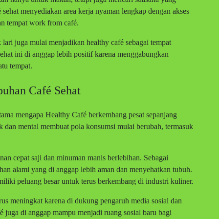
é sehat menyediakan area kerja nyaman lengkap dengan akses
an tempat work from café.
lari juga mulai menjadikan healthy café sebagai tempat
ehat ini di anggap lebih positif karena menggabungkan
atu tempat.
buhan Café Sehat
r utama mengapa Healthy Café berkembang pesat sepanjang
ik dan mental membuat pola konsumsi mulai berubah, termasuk
n cepat saji dan minuman manis berlebihan. Sebagai
ahan alami yang di anggap lebih aman dan menyehatkan tubuh.
liki peluang besar untuk terus berkembang di industri kuliner.
erus meningkat karena di dukung pengaruh media sosial dan
fé juga di anggap mampu menjadi ruang sosial baru bagi