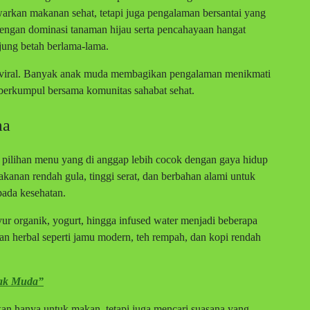
warkan makanan sehat, tetapi juga pengalaman bersantai yang
dengan dominasi tanaman hijau serta pencahayaan hangat
ung betah berlama-lama.
in viral. Banyak anak muda membagikan pengalaman menikmati
r berkumpul bersama komunitas sahabat sehat.
ma
 pilihan menu yang di anggap lebih cocok dengan gaya hidup
anan rendah gula, tinggi serat, dan berbahan alami untuk
ada kesehatan.
ur organik, yogurt, hingga infused water menjadi beberapa
man herbal seperti jamu modern, teh rempah, dan kopi rendah
.
ak Muda”
kan hanya untuk makan, tetapi juga mencari suasana yang