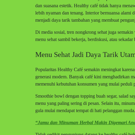
dan suasana estetik. Healthy café tidak hanya mena
lebih nyaman dan tenang. Interior bernuansa alami 
menjadi daya tarik tambahan yang membuat pengunj
Di media sosial, tren nongkrong sehat juga semak
menu sehat sambil bekerja, berdiskusi, atau sekada
Menu Sehat Jadi Daya Tarik Uta
Popularitas Healthy Café semakin meningkat karena
generasi modern. Banyak café kini menghadirkan mak
memenuhi kebutuhan konsumen yang mulai peduli p
Smoothie bowl dengan topping buah segar, salad say
menu yang paling sering di pesan. Selain itu, minu
gula mulai mendapat tempat di hati pelanggan muda
“Jamu dan Minuman Herbal Makin Digemari An
Tidak sedikit pengunjung datang ke healthy café bu