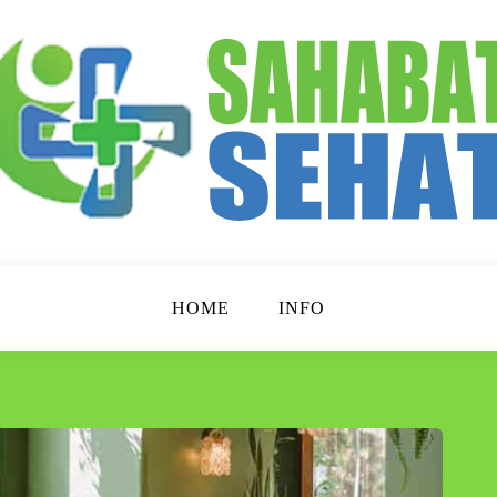
p Lebih Sehat!
t
HOME
INFO