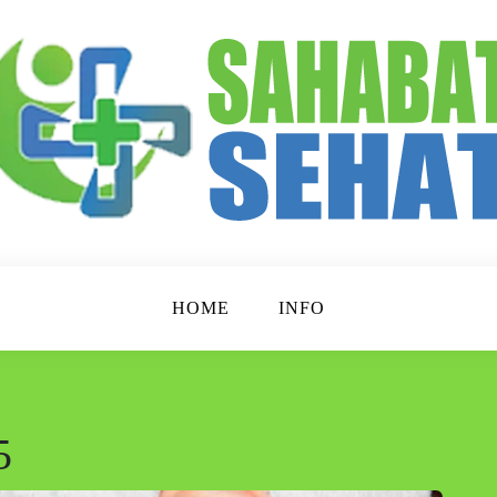
p Lebih Sehat!
t
HOME
INFO
5