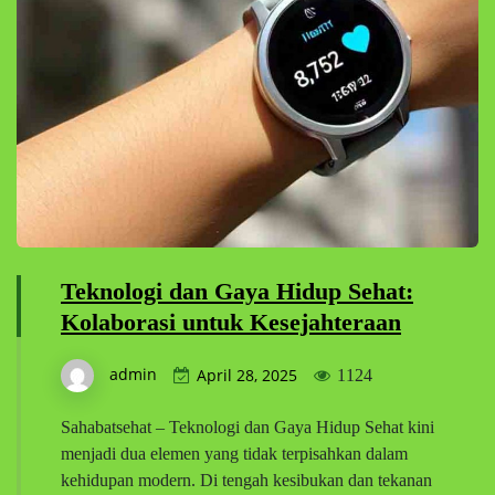
Teknologi dan Gaya Hidup Sehat:
Kolaborasi untuk Kesejahteraan
admin
April 28, 2025
1124
Sahabatsehat – Teknologi dan Gaya Hidup Sehat kini
menjadi dua elemen yang tidak terpisahkan dalam
kehidupan modern. Di tengah kesibukan dan tekanan