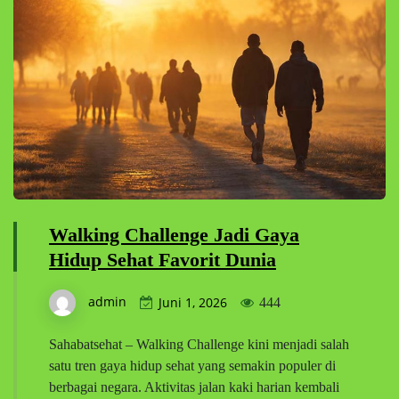
Walking Challenge Jadi Gaya
Hidup Sehat Favorit Dunia
admin
Juni 1, 2026
444
Sahabatsehat – Walking Challenge kini menjadi salah
satu tren gaya hidup sehat yang semakin populer di
berbagai negara. Aktivitas jalan kaki harian kembali