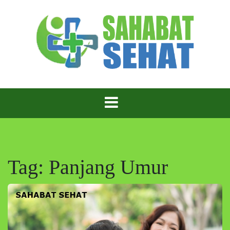
Skip
to
content
Sahabat Sehat – Teman Setia untuk Hidup Lebih
Sahabat Sehat
Sehat!
Tag:
Panjang Umur