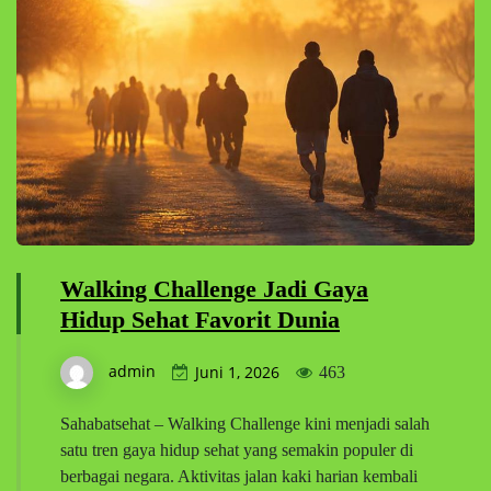
Walking Challenge Jadi Gaya
Hidup Sehat Favorit Dunia
admin
Juni 1, 2026
463
Sahabatsehat – Walking Challenge kini menjadi salah
satu tren gaya hidup sehat yang semakin populer di
berbagai negara. Aktivitas jalan kaki harian kembali