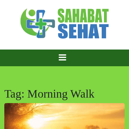
Skip
to
content
Sahabat Sehat – Teman Setia untuk Hidup Lebih
Sahabat Sehat
Sehat!
Tag:
Morning Walk