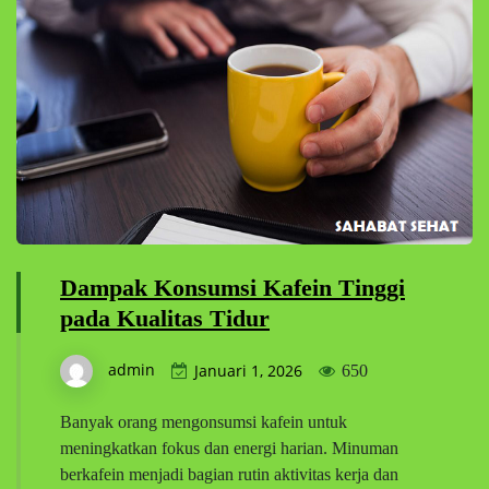
Dampak Konsumsi Kafein Tinggi
pada Kualitas Tidur
admin
Januari 1, 2026
650
Banyak orang mengonsumsi kafein untuk
meningkatkan fokus dan energi harian. Minuman
berkafein menjadi bagian rutin aktivitas kerja dan