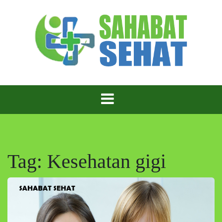
Skip
to
content
Sahabat Sehat – Teman Setia untuk Hidup Lebih
Sahabat Sehat
Sehat!
Tag:
Kesehatan gigi