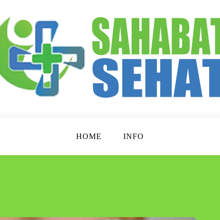
p Lebih Sehat!
t
HOME
INFO